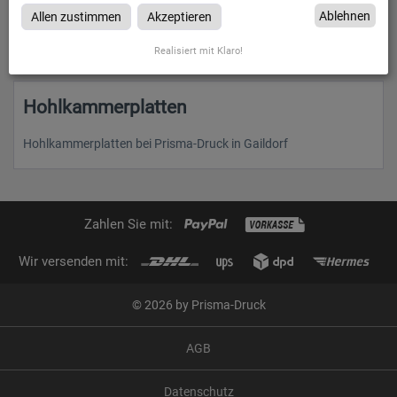
zum Artikel
Ablehnen
Allen zustimmen
Akzeptieren
Realisiert mit Klaro!
Hohlkammerplatten
Hohlkammerplatten bei Prisma-Druck in Gaildorf
Zahlen Sie mit:
Wir versenden mit:
© 2026 by Prisma-Druck
AGB
Datenschutz